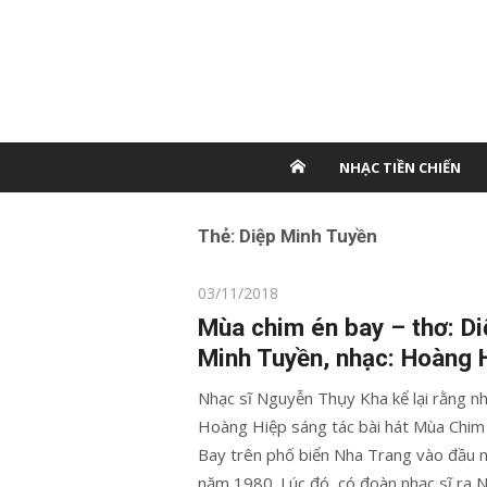
NHẠC TIỀN CHIẾN
Thẻ:
Diệp Minh Tuyền
Posted
03/11/2018
on
Mùa chim én bay – thơ: Di
Minh Tuyền, nhạc: Hoàng 
Nhạc sĩ Nguyễn Thụy Kha kể lại rằng nh
Hoàng Hiệp sáng tác bài hát Mùa Chim
Bay trên phố biển Nha Trang vào đầu 
năm 1980. Lúc đó, có đoàn nhạc sĩ ra 