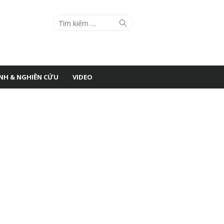
Search
Search
for:
ÌNH & NGHIÊN CỨU
VIDEO