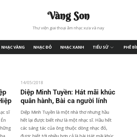
Vàng Son
Thư viện giai thoại âm nhạc xưa và nay
NHẠC VÀNG
NHẠC ĐỎ
NHẠC XANH
TIỂU SỬ
PHÊ B
Posted
14/05/2018
on
ệp
Diệp Minh Tuyền: Hát mãi khúc
Hiệp
quân hành, Bài ca người lính
ạc sĩ
Diệp Minh Tuyền là một nhà thơ nhưng hầu
 Én
hết lại được biết như là một nhạc sĩ. Hầu hết
những
các sáng tác của ông thuộc dòng nhạc đỏ,
Nha
được biết tới nhiều hơn cả là bài Hát mãi khúc