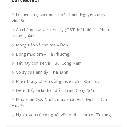
Bài viết mới
Lỗi hẹn cùng ca dao – thơ: Thanh Nguyên, nhạc:
Vinh Sử
Có chàng trai viết lên cây (OST: Mắt biếc) – Phan
Mạnh Quỳnh
Mang tiền về cho mẹ – Đen
Bông mua tím – Hà Phương
Tết này con sẽ về – Bùi Công Nam
Cô ấy của anh ấy – Kai Đinh
Miền Trung ơi, xin đừng mưa nữa – Gia Huy
Đêm thấy ta là thác đổ – Trịnh Công Sơn
Mùa xuân Quy Nhơn, mùa xuân Bình Định – Dân
Huyền
Người yêu cũ có người yêu mới – Hamlet Trương