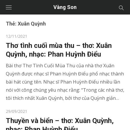
Vàng Son
Thẻ:
Xuân Quỳnh
Posted
12/11/2021
on
Thơ tình cuối mùa thu – thơ: Xuân
Quỳnh, nhạc: Phan Huỳnh Điểu
Bài thơ Thơ Tình Cuối Mùa Thu của nhà thơ Xuân
Quỳnh được nhạc sĩ Phan Huỳnh Điểu phổ nhạc thành
bài hát cùng tên. Nhạc sĩ Phan Huỳnh Điểu nhiều lần
nói với công chúng yêu nhạc rằng: “Trong các nhà thơ,
tôi thích nhất Xuân Quỳnh, bởi thơ của Quỳnh giản…
Posted
29/09/2021
on
Thuyền và biển – thơ: Xuân Quỳnh,
nhạc: Phan Huỳnh Điểu