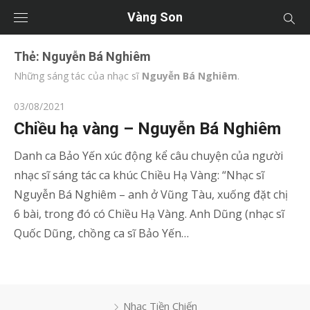
Vàng Son
Thẻ:
Nguyễn Bá Nghiêm
Những sáng tác của nhạc sĩ
Nguyễn Bá Nghiêm
.
Posted
03/08/2021
on
Chiều hạ vàng – Nguyễn Bá Nghiêm
Danh ca Bảo Yến xúc động kể câu chuyện của người
nhạc sĩ sáng tác ca khúc Chiều Hạ Vàng: “Nhạc sĩ
Nguyễn Bá Nghiêm – anh ở Vũng Tàu, xuống đặt chị
6 bài, trong đó có Chiều Hạ Vàng. Anh Dũng (nhạc sĩ
Quốc Dũng, chồng ca sĩ Bảo Yến…
Nhạc Tiền Chiến