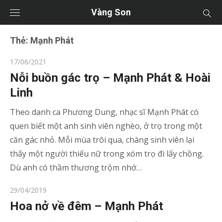
Vàng Son
Thẻ:
Mạnh Phát
Posted
17/06/2021
on
Nỗi buồn gác trọ – Mạnh Phát & Hoài
Linh
Theo danh ca Phương Dung, nhạc sĩ Mạnh Phát có
quen biết một anh sinh viên nghèo, ở trọ trong một
căn gác nhỏ. Mỗi mùa trôi qua, chàng sinh viên lại
thấy một người thiếu nữ trong xóm trọ đi lấy chồng.
Dù anh có thầm thương trộm nhớ…
Posted
29/04/2019
on
Hoa nở về đêm – Mạnh Phát