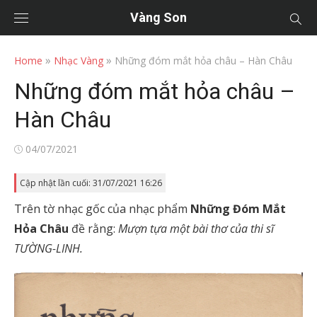
Vàng Son
»
»
Home
Nhạc Vàng
Những đóm mắt hỏa châu – Hàn Châu
Những đóm mắt hỏa châu –
Hàn Châu
Posted
04/07/2021
on
Cập nhật lần cuối: 31/07/2021 16:26
Trên tờ nhạc gốc của nhạc phẩm
Những Đóm Mắt
Hỏa Châu
đề rằng:
Mượn tựa một bài thơ của thi sĩ
TƯỜNG-LINH.