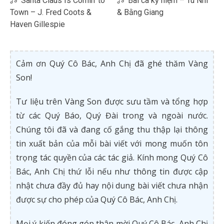
Santa Claus Is Comin’ to
Bài ca kỷ niệm – Tú Nhi
Town – J. Fred Coots &
& Bằng Giang
Haven Gillespie
Cảm ơn Quý Cô Bác, Anh Chị đã ghé thăm Vàng
Son!
Tư liệu trên Vàng Son được sưu tầm và tổng hợp
từ các Quý Báo, Quý Đài trong và ngoài nước.
Chúng tôi đã và đang cố gắng thu thập lại thông
tin xuất bản của mỗi bài viết với mong muốn tôn
trọng tác quyền của các tác giả. Kính mong Quý Cô
Bác, Anh Chị thứ lỗi nếu như thông tin được cập
nhật chưa đầy đủ hay nội dung bài viết chưa nhận
được sự cho phép của Quý Cô Bác, Anh Chị.
Mọi ý kiến đóng góp thân mời Quý Cô Bác, Anh Chị