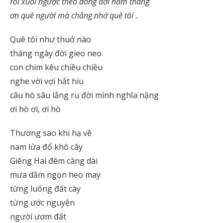
rồi xuôi ngược theo dòng đời năm tháng
ơn quê người mà chẳng nhớ quê tôi
..
Quê tôi như thuở nào
tháng ngày đời gieo neo
con chim kêu chiều chiều
nghe vời vợi hắt hiu
câu hò sâu lắng ru đời mình nghĩa nặng
ơi hò ơi, ơi hò
Thương sao khi hạ về
nam lửa đổ khô cây
Giêng Hai đêm càng dài
mưa dầm ngọn heo may
từng luống đất cày
từng ước nguyện
người ươm đất