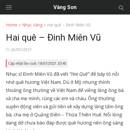
Vàng Son
»
»
Home
Nhạc Vàng
Hai quê – Đinh Miên Vũ
Hai quê – Đinh Miên Vũ
Posted
26/05/2021
on
Cập nhật lần cuối: 18/07/2021 20:45
Nhạc sĩ Đinh Miên Vũ đã viết
“Hai Quê”
để bày tỏ nỗi
nhớ quê hương Việt Nam. Dù ở Mỹ nhưng thỉnh
thoảng ông thường về Việt Nam để viếng lăng ông bà
và cha mẹ mình, cùng các em và cháu. Ông thường
xuyên động viên và gửi tiền về xây dựng lăng tẩm ông
bà, cha mẹ ở Quảng Điền – Thừa Thiên Huế. Nỗi lòng
dang dở chưa báo đáp được quê hương nên ông sáng