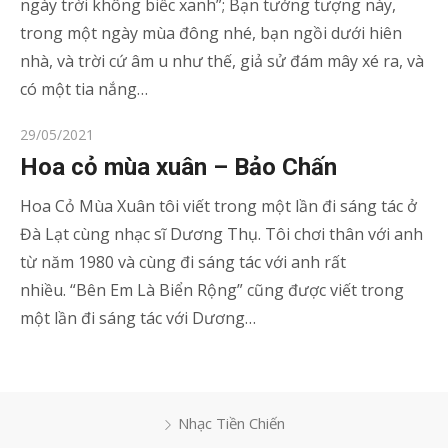
ngày trời không biếc xanh”; Bạn tưởng tượng này,
trong một ngày mùa đông nhé, bạn ngồi dưới hiên
nhà, và trời cứ âm u như thế, giả sử đám mây xé ra, và
có một tia nắng…
Posted
29/05/2021
on
Hoa cỏ mùa xuân – Bảo Chấn
Hoa Cỏ Mùa Xuân tôi viết trong một lần đi sáng tác ở
Đà Lạt cùng nhạc sĩ Dương Thụ. Tôi chơi thân với anh
từ năm 1980 và cùng đi sáng tác với anh rất
nhiều. “Bên Em Là Biển Rộng” cũng được viết trong
một lần đi sáng tác với Dương…
Nhạc Tiền Chiến