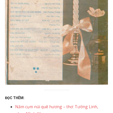
ĐỌC THÊM:
Năm cụm núi quê hương – thơ: Tường Linh,