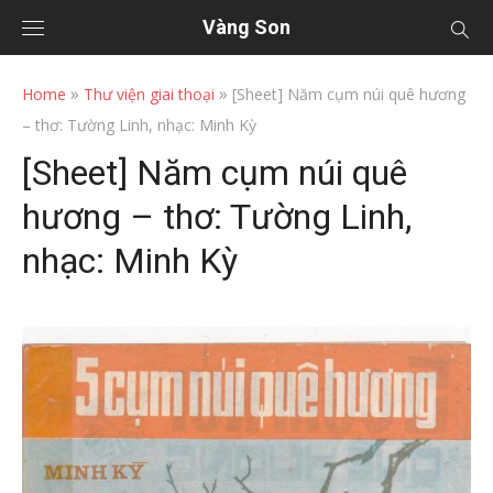
Vàng Son
»
»
Home
Thư viện giai thoại
[Sheet] Năm cụm núi quê hương
– thơ: Tường Linh, nhạc: Minh Kỳ
[Sheet] Năm cụm núi quê
hương – thơ: Tường Linh,
nhạc: Minh Kỳ