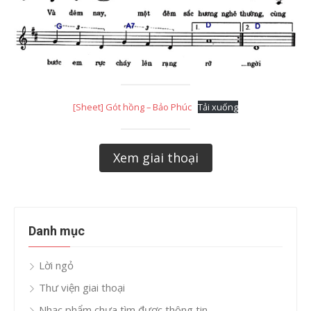
[Sheet] Gót hồng – Bảo Phúc
Tải xuống
Xem giai thoại
Danh mục
Lời ngỏ
Thư viện giai thoại
Nhạc phẩm chưa tìm được thông tin