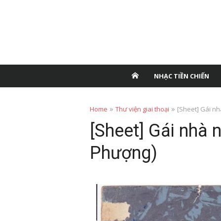
NHẠC TIỀN CHIẾN
»
»
Home
Thư viện giai thoại
[Sheet] Gái n
[Sheet] Gái nhà 
Phượng)