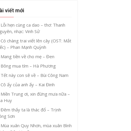
ài viết mới
Lỗi hẹn cùng ca dao – thơ: Thanh
guyên, nhạc: Vinh Sử
Có chàng trai viết lên cây (OST: Mắt
iếc) – Phan Mạnh Quỳnh
Mang tiền về cho mẹ – Đen
Bông mua tím – Hà Phương
Tết này con sẽ về – Bùi Công Nam
Cô ấy của anh ấy – Kai Đinh
Miền Trung ơi, xin đừng mưa nữa –
ia Huy
Đêm thấy ta là thác đổ – Trịnh
ông Sơn
Mùa xuân Quy Nhơn, mùa xuân Bình