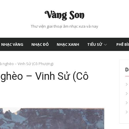
Vàng Son
Thư viện giai thoại âm nhạc xưa và nay
NHẠC VÀNG
NHẠC ĐỎ
NHẠC XANH
TIỂU SỬ
PHÊ B
hà nghèo – Vinh Sử (Cô Phượng)
D
nghèo – Vinh Sử (Cô