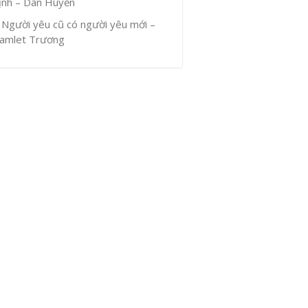
ịnh – Dân Huyền
Người yêu cũ có người yêu mới –
amlet Trương