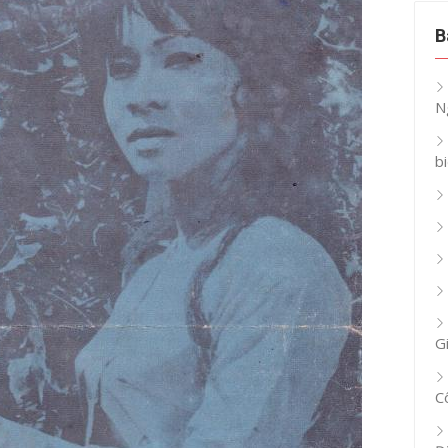
B
N
b
G
C