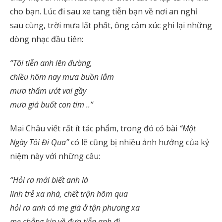
cho bạn. Lúc đi sau xe tang tiễn bạn về nơi an nghỉ
sau cùng, trời mưa lất phất, ông cảm xúc ghi lại những
dòng nhạc đầu tiên:
“Tôi tiễn anh lên đường,
chiều hôm nay mưa buồn lắm
mưa thấm ướt vai gầy
mưa giá buốt con tim ..”
Mai Châu viết rất ít tác phẩm, trong đó có bài
“Một
Ngày Tôi Đi Qua”
có lẽ cũng bị nhiều ảnh hưởng của kỷ
niệm này với những câu:
“Hỏi ra mới biết anh là
lính trẻ xa nhà, chết trận hôm qua
hỏi ra anh có mẹ già ở tận phương xa
mẹ chẳng kịp về đưa tiễn anh đi