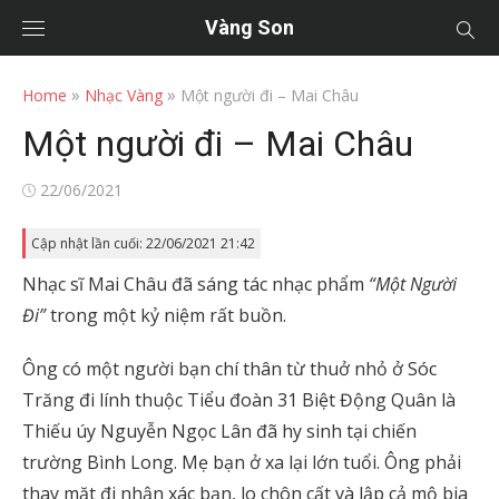
Vàng Son
»
»
Home
Nhạc Vàng
Một người đi – Mai Châu
Một người đi – Mai Châu
Posted
22/06/2021
on
Cập nhật lần cuối: 22/06/2021 21:42
Nhạc sĩ Mai Châu đã sáng tác nhạc phẩm
“Một Người
Đi”
trong một kỷ niệm rất buồn.
Ông có một người bạn chí thân từ thuở nhỏ ở Sóc
Trăng đi lính thuộc Tiểu đoàn 31 Biệt Động Quân là
Thiếu úy Nguyễn Ngọc Lân đã hy sinh tại chiến
trường Bình Long. Mẹ bạn ở xa lại lớn tuổi. Ông phải
thay mặt đi nhận xác bạn, lo chôn cất và lập cả mộ bia