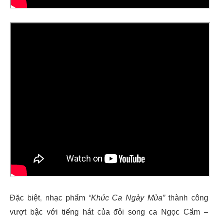
Đặc biệt, nhạc phẩm
“Khúc Ca Ngày Mùa”
thành công
vượt bậc với tiếng hát của đôi song ca Ngọc Cẩm –