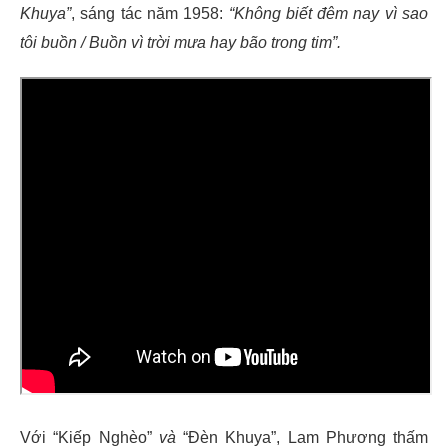
Khuya”
, sáng tác năm 1958:
“Không biết đêm nay vì sao
tôi buồn / Buồn vì trời mưa hay bão trong tim”.
Với “Kiếp Nghèo”
và
“Đèn Khuya”, Lam Phương thấm