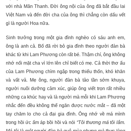
với nhà Mãn Thanh. Đời ông nội của ông đã bắt đầu lai
Việt Nam và đến đời cha của ông thì chẳng còn dấu vết
gì là người Hoa nữa.
Sinh trưởng trong một gia đình nghèo có sáu anh em,
ông là anh cả. Bố đã rời bỏ gia đình theo người đàn bà
khác từ khi Lam Phương còn rất bé. Thậm chí, ông không
nhớ nổi mặt cha vì lớn lên chỉ biết có mẹ. Cả thời thơ ấu
của Lam Phương chìm ngập trong thiếu thốn, khó khăn
và vất vả. Mẹ ông, người đàn bà tảo tần sớm khuya,
người nuôi dưỡng cảm xúc, giúp ông viết trọn rất nhiều
những ca khúc hay và là người mà mỗi khi Lam Phương
nhắc đến đều không thể ngăn được nước mắt – đã một
tay chăm lo cho cả đại gia đình. Ông nhớ về má mình
trong hồi ức ấm áp bồi hồi và nói
“Tôi thương má tôi lắm.
Má tôi là một người đàn bà quê mùa nhưng mà thực lòng