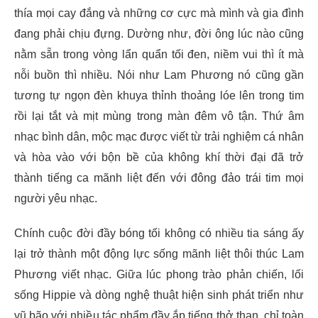
thía mọi cay đắng và những cơ cực mà mình và gia đình
đang phải chịu đựng. Dường như, đời ông lúc nào cũng
nằm sẵn trong vòng lẩn quẩn tối đen, niềm vui thì ít mà
nỗi buồn thì nhiều. Nói như Lam Phương nó cũng gần
tương tự ngọn đèn khuya thỉnh thoảng lóe lên trong tim
rồi lại tắt và mịt mùng trong màn đêm vô tận. Thứ âm
nhạc bình dân, mộc mạc được viết từ trải nghiệm cá nhân
và hòa vào với bộn bề của không khí thời đại đã trở
thành tiếng ca mãnh liệt đến với đông đảo trái tim mọi
người yêu nhạc.
Chính cuộc đời đầy bóng tối không có nhiều tia sáng ấy
lại trở thành một động lực sống mãnh liệt thôi thúc Lam
Phương viết nhạc. Giữa lúc phong trào phản chiến, lối
sống Hippie và dòng nghệ thuật hiện sinh phát triển như
vũ bão với nhiều tác phẩm đầy ắp tiếng thở than, chỉ toàn