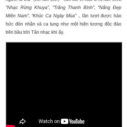
“Nhạc Rừng Khuya”
,
“Trăng Thanh Bình”
,
“Nắng Đẹp
Miền Nam”
,
“Khúc Ca Ngày Mùa”
.. lần lượt được háo
hức đón nhận và ca tụng như một hiện tượng độc đáo
trên bầu trời Tân nhạc khi ấy.