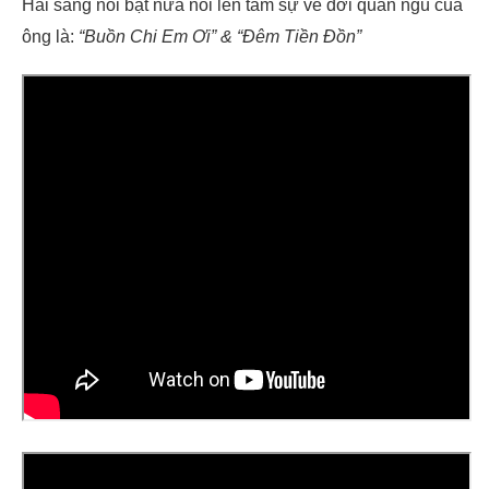
Hai sáng nổi bật nữa nói lên tâm sự về đời quân ngũ của
ông là:
“Buồn Chi Em Ơi” &
“Đêm Tiền Đồn”