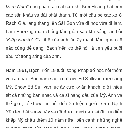
Miền Nam”
cũng bán ra ồ ạt sau khi Kim Hoàng hát trên
các sân khấu và đài phát thanh. Từ một cậu bé xác xơ ở
Rạch Giá, lang thang lên Sài Gòn vừa đi học vừa đi làm,
Lam Phương mau chóng làm giàu sau khi sáng tác bài
“Kiếp Nghèo”.
Cái thế của anh lúc ấy mạnh lắm, quen cô
nào cũng dễ dàng. Bạch Yến có thể nói là tình yêu buổi
đầu rất trong sáng của anh.
Năm 1961, Bạch Yến 19 tuổi, sang Pháp để học hỏi thêm
về ca nhạc. Bốn năm sau, cô được Ed Sullivan mời sang
Mỹ. Show Ed Sullivan lúc ấy cực kỳ ăn khách, giới thiệu
tất cả những ban nhạc và ca sĩ hàng đầu của Mỹ, Anh và
thế giới, có show thu hút đến 35 triệu người xem. Bạch
Yến lên hát show này và rồi được mời nán lại đi lưu diễn
khắp Mỹ châu thêm 10 năm nữa, bên cạnh những nghệ