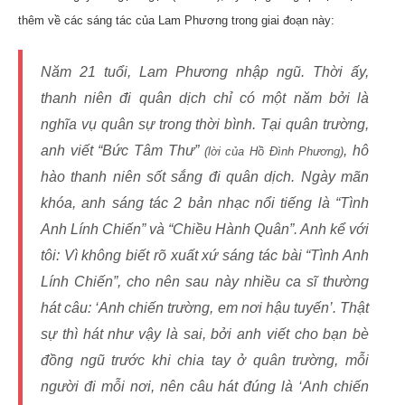
thêm về các sáng tác của Lam Phương trong giai đoạn này:
Năm 21 tuổi, Lam Phương nhập ngũ. Thời ấy,
thanh niên đi quân dịch chỉ có một năm bởi là
nghĩa vụ quân sự trong thời bình. Tại quân trường,
anh viết
“Bức Tâm Thư”
, hô
(lời của Hồ Đình Phương)
hào thanh niên sốt sắng đi quân dịch. Ngày mãn
khóa, anh sáng tác 2 bản nhạc nổi tiếng là
“Tình
Anh Lính Chiến”
và
“Chiều Hành Quân”
. Anh kể với
tôi: Vì không biết rõ xuất xứ sáng tác bài
“Tình Anh
Lính Chiến”
, cho nên sau này nhiều ca sĩ thường
hát câu:
‘Anh chiến trường, em nơi hậu tuyến’
. Thật
sự thì hát như vậy là sai, bởi anh viết cho bạn bè
đồng ngũ trước khi chia tay ở quân trường, mỗi
người đi mỗi nơi, nên câu hát đúng là
‘Anh chiến