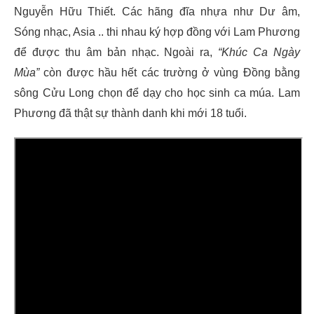
Nguyễn Hữu Thiết. Các hãng đĩa nhựa như Dư âm,
Sóng nhạc, Asia .. thi nhau ký hợp đồng với Lam Phương
để được thu âm bản nhạc. Ngoài ra,
“Khúc Ca Ngày
Mùa”
còn được hầu hết các trường ở vùng Đồng bằng
sông Cửu Long chọn để dạy cho học sinh ca múa. Lam
Phương đã thật sự thành danh khi mới 18 tuổi.