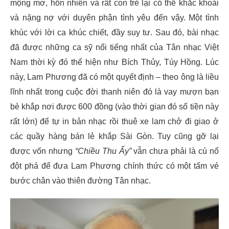
mộng mơ, hồn nhiên và rất con trẻ lại có thể khắc khoải
và nặng nợ với duyên phận tình yêu đến vậy. Một tình
khúc với lời ca khúc chiết, đầy suy tư. Sau đó, bài nhạc
đã được những ca sỹ nổi tiếng nhất của Tân nhạc Việt
Nam thời kỳ đó thể hiện như Bích Thủy, Túy Hồng. Lúc
này, Lam Phương đã có một quyết định – theo ông là liều
lĩnh nhất trong cuộc đời thanh niên đó là vay mượn bạn
bè khắp nơi được 600 đồng (vào thời gian đó số tiền này
rất lớn) để tự in bản nhạc rồi thuê xe lam chở đi giao ở
các quầy hàng bán lẻ khắp Sài Gòn. Tuy cũng gỡ lại
được vốn nhưng
“Chiều Thu Ấy”
vẫn chưa phải là cú nổ
đột phá để đưa Lam Phương chính thức có một tấm vé
bước chân vào thiên đường Tân nhạc.