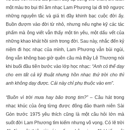
một màu tro bụi thì âm nhạc Lam Phương lại đi trở ngược
những nguyên tắc và giá trị đầy khinh bạc cuộc đời ấy.
Buồn đượm vào đời từ nhỏ, nhưng nếu nghe kỹ các tác
phẩm mà ông viết vẫn thấy một tin yêu, một dấu vết của
những khao khát hồi sinh trong đời. Sau này, nhắc đến kỷ
niệm đi học nhạc của mình, Lam Phương vẫn bùi ngùi,
ông vẫn không bao giờ quên câu mà thầy Lê Thương nói
khi buổi đầu tiên bước vào lớp học nhạc:
“Anh có thể dạy
cho em tất cả kỹ thuật nhưng hồn nhạc thứ trời cho thì
anh không dạy được. Cái này chỉ phụ thuộc vào em”
.
“Buồn vì trời mưa hay bão trong tim?”
– Câu hát trong
nhạc khúc của ông từng được đông đảo thanh niên Sài
Gòn trước 1975 yêu thích cũng là một câu hỏi lớn mà
suốt đời Lam Phương tìm kiếm nhưng vô vọng. Có lẽ trời