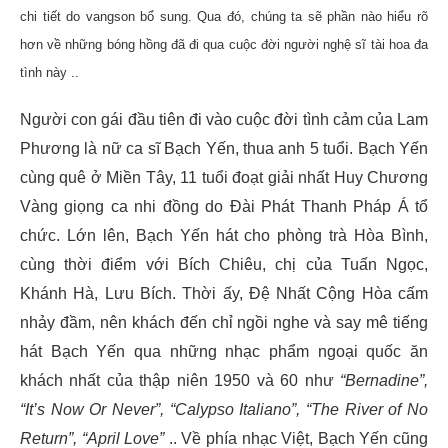
chi tiết do vangson bổ sung. Qua đó, chúng ta sẽ phần nào hiểu rõ
hơn về những bóng hồng đã đi qua cuộc đời người nghệ sĩ tài hoa đa
tình này ..
Người con gái đầu tiên đi vào cuộc đời tình cảm của Lam
Phương là nữ ca sĩ Bạch Yến, thua anh 5 tuổi. Bạch Yến
cùng quê ở Miền Tây, 11 tuổi đoạt giải nhất Huy Chương
Vàng giọng ca nhi đồng do Đài Phát Thanh Pháp Á tổ
chức. Lớn lên, Bạch Yến hát cho phòng trà Hòa Bình,
cùng thời điểm với Bích Chiêu, chị của Tuấn Ngọc,
Khánh Hà, Lưu Bích. Thời ấy, Đệ Nhất Cộng Hòa cấm
nhảy đầm, nên khách đến chỉ ngồi nghe và say mê tiếng
hát Bạch Yến qua những nhạc phẩm ngoại quốc ăn
khách nhất của thập niên 1950 và 60 như
“Bernadine”,
“It’s Now Or Never”, “Calypso Italiano”, “The River of No
Return”, “April Love”
.. Về phía nhạc Việt, Bạch Yến cũng