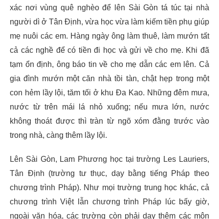
xác nơi vùng quê nghèo để lên Sài Gòn tá túc tại nhà
người dì ở Tân Định, vừa học vừa làm kiếm tiền phụ giúp
mẹ nuôi các em. Hàng ngày ông làm thuê, làm mướn tất
cả các nghề để có tiền đi học và gửi về cho mẹ. Khi đã
tạm ổn định, ông báo tin về cho mẹ dẫn các em lên. Cả
gia đình mướn một căn nhà tồi tàn, chật hẹp trong một
con hẻm lầy lội, tăm tối ở khu Đa Kao. Những đêm mưa,
nước từ trên mái lá nhỏ xuống; nếu mưa lớn, nước
không thoát được thì tràn từ ngõ xóm đằng trước vào
trong nhà, càng thêm lầy lội.
Lên Sài Gòn, Lam Phương học tại trường Les Lauriers,
Tân Định (trường tư thục, dạy bằng tiếng Pháp theo
chương trình Pháp). Như mọi trường trung học khác, cả
chương trình Việt lẫn chương trình Pháp lúc bấy giờ,
ngoài văn hóa, các trường còn phải dạy thêm các môn