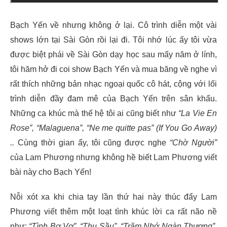
Bạch Yến về nhưng không ở lại. Cô trình diễn một vài
shows lớn tại Sài Gòn rồi lại đi. Tôi nhớ lúc ấy tôi vừa
được biệt phái về Sài Gòn dạy học sau mấy năm ở lính,
tôi hăm hở đi coi show Bạch Yến và mua băng về nghe vì
rất thích những bản nhạc ngoại quốc cô hát, cộng với lối
trình diễn đầy đam mê của Bạch Yến trên sân khấu.
Những ca khúc mà thế hệ tôi ai cũng biết như
“La Vie En
Rose”, “Malaguena”, “Ne me quitte pas” (If You Go Away)
..
Cùng thời gian ấy, tôi cũng được nghe
“Chờ Người”
của Lam Phương nhưng không hề biết Lam Phương viết
bài này cho Bạch Yến!
Nỗi xót xa khi chia tay lần thứ hai này thúc đẩy Lam
Phương viết thêm một loạt tình khúc lời ca rất não nề
như:
“Tình Bơ Vơ”, “Thu Sầu”, “Trăm Nhớ Ngàn Thương”,