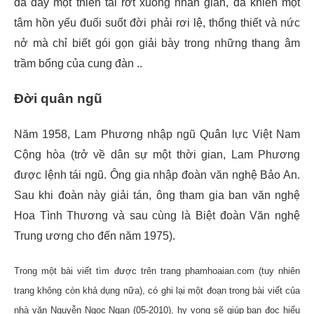
đã đày một thiên tài rớt xuống nhân gian, đã khiến một
tâm hồn yếu đuối suốt đời phải rơi lệ, thống thiết và nức
nở mà chỉ biết gói gọn giải bày trong những thang âm
trầm bổng của cung đàn ..
Đời quân ngũ
Năm 1958, Lam Phương nhập ngũ Quân lực Việt Nam
Cộng hòa
(trở về dân sự một thời gian, Lam Phương
được lệnh tái ngũ. Ông gia nhập đoàn văn nghệ Bảo An.
Sau khi đoàn này giải tán, ông tham gia ban văn nghệ
Hoa Tình Thương và sau cùng là Biệt đoàn Văn nghệ
Trung ương cho đến năm 1975).
Trong một bài viết tìm được trên trang phamhoaian.com (tuy nhiên
trang không còn khả dụng nữa), có ghi lại một đoạn trong bài viết của
nhà văn Nguyễn Ngọc Ngạn (05-2010), hy vọng sẽ giúp bạn đọc hiểu