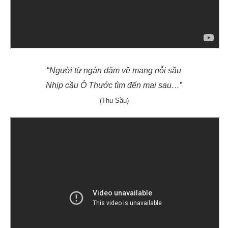
“
Người từ ngàn dặm về mang nỗi sầu
Nhịp cầu Ô Thước tìm đến mai sau…
”
(Thu Sầu)