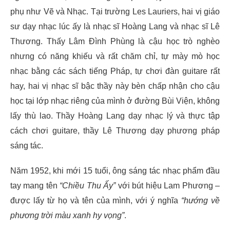
phụ như Vẽ và Nhạc. Tại trường Les Lauriers, hai vị giáo
sư dạy nhạc lúc ấy là nhạc sĩ Hoàng Lang và nhạc sĩ Lê
Thương. Thấy Lâm Đình Phùng là cậu học trò nghèo
nhưng có năng khiếu và rất chăm chỉ, tự mày mò học
nhạc bằng các sách tiếng Pháp, tự chơi đàn guitare rất
hay, hai vị nhạc sĩ bậc thầy này bèn chấp nhận cho cậu
học tại lớp nhạc riêng của mình ở đường Bùi Viện, không
lấy thù lao. Thầy Hoàng Lang dạy nhạc lý và thực tập
cách chơi guitare, thầy Lê Thương dạy phương pháp
sáng tác.
Năm 1952, khi mới 15 tuổi, ông sáng tác nhạc phẩm đầu
tay mang tên
“Chiều Thu Ấy”
với bút hiệu Lam Phương –
được lấy từ họ và tên của mình, với ý nghĩa
“hướng về
phương trời màu xanh hy vọng”
.