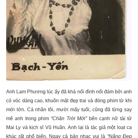
Anh Lam Phương lúc ấy đã khá nổi đình nổi đám bởi anh
có vóc dáng cao, khuôn mặt đẹp trai và đóng phim từ khi
mới lớn. Cá nhân tôi, mười mấy tuổi, cũng đã từng say
mê anh trong phim
“Chân Trời Mới”
bên cạnh nữ tài tử
Mai Ly và kịch sĩ Vũ Huân. Anh lại là tác giả một loạt ca
khúc rất phổ biến. Ngay cả bản nhạc vui là
“Nắng Đẹp