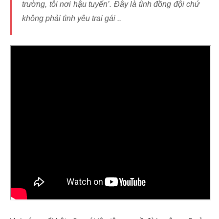
trường, tôi nơi hậu tuyến’
. Đây là tình đồng đội chứ
không phải tình yêu trai gái ..