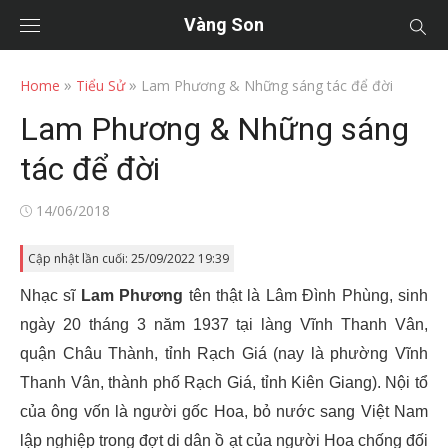
Vàng Son
»
»
Home
Tiểu Sử
Lam Phương & Những sáng tác để đời
Lam Phương & Những sáng
tác để đời
Posted
14/06/2018
on
Cập nhật lần cuối: 25/09/2022 19:39
Nhạc sĩ
Lam Phương
tên thật là Lâm Đình Phùng, sinh
ngày 20 tháng 3 năm 1937 tại làng Vĩnh Thanh Vân,
quận Châu Thành, tỉnh Rạch Giá (nay là phường Vĩnh
Thanh Vân, thành phố Rạch Giá, tỉnh Kiên Giang). Nội tổ
của ông vốn là người gốc Hoa, bỏ nước sang Việt Nam
lập nghiệp trong đợt di dân ồ ạt của người Hoa chống đối