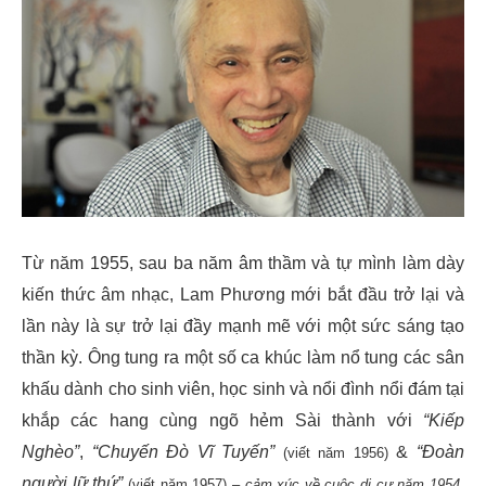
Từ năm 1955, sau ba năm âm thầm và tự mình làm dày
kiến thức âm nhạc, Lam Phương mới bắt đầu trở lại và
lần này là sự trở lại đầy mạnh mẽ với một sức sáng tạo
thần kỳ. Ông tung ra một số ca khúc làm nổ tung các sân
khấu dành cho sinh viên, học sinh và nổi đình nổi đám tại
khắp các hang cùng ngõ hẻm Sài thành với
“Kiếp
Nghèo”
,
“Chuyến Đò Vĩ Tuyến”
&
“Đoàn
(viết năm 1956)
người lữ thứ”
,
(viết năm 1957) –
cảm xúc về cuộc di cư năm 1954