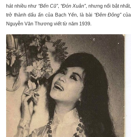
hát nhiều như
“Bến Cũ”
,
“Đón Xuân”
, nhưng nổi bật nhất,
trở thành dấu ấn của Bạch Yến, là bài
“Đêm Đông”
của
Nguyễn Văn Thương viết từ năm 1939.