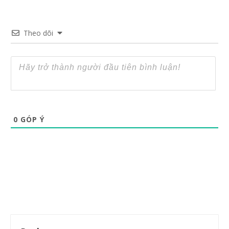
Theo dõi
0
GÓP Ý