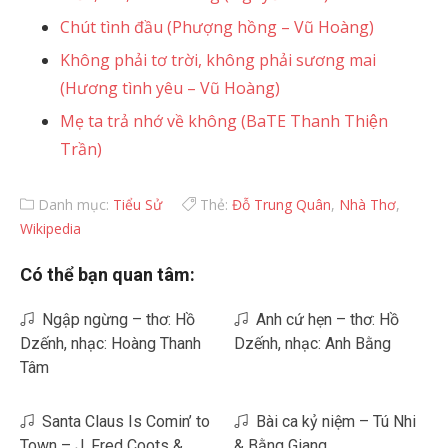
Chút tình đầu (Phượng hồng – Vũ Hoàng)
Không phải tơ trời, không phải sương mai
(Hương tình yêu – Vũ Hoàng)
Mẹ ta trả nhớ về không (BaTE Thanh Thiện
Trần)
Danh mục:
Tiểu Sử
Thẻ:
Đỗ Trung Quân
,
Nhà Thơ
,
Wikipedia
Có thể bạn quan tâm:
Ngập ngừng – thơ: Hồ
Anh cứ hẹn – thơ: Hồ
Dzếnh, nhạc: Hoàng Thanh
Dzếnh, nhạc: Anh Bằng
Tâm
Santa Claus Is Comin’ to
Bài ca kỷ niệm – Tú Nhi
Town – J. Fred Coots &
& Bằng Giang