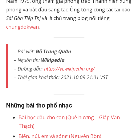
Năm 1979, ông tham gia phong trào Thanh niên xung
phong và bắt đầu sáng tác. Ông từng công tác tại báo
Sài Gòn Tiếp Thị
và là chủ trang blog nổi tiếng
chungdokwan
.
– Bài viết:
Đỗ Trung Quân
– Nguồn tin:
Wikipedia
– Đường dẫn:
https://vi.wikipedia.org/
– Thời gian khai thác: 2021.10.09 21:01 VST
Những bài thơ phổ nhạc
Bài học đầu cho con (Quê hương – Giáp Văn
Thạch)
Biển, núi, em và sóng (Nguyễn Bòn)