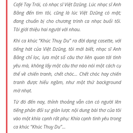
Café Tay Trái, có nhạc sĩ Việt Dzũng. Lúc nhạc sĩ Anh
Bằng đến tìm tôi, cũng là lúc Việt Dzũng có mặt;
đang chuẩn bị cho chương trình ca nhạc buổi tối.
Tôi giới thiệu hai người với nhau.
Khi ca khúc “Khúc Thuỵ Du” ra đời dạng casette, với
tiếng hát của Việt Dzũng, tôi mới biết, nhạc sĩ Anh
Bằng chỉ lọc, lựa một số câu thơ liên quan tới tình
yêu mà, không lấy một câu thơ nào nói một cách cụ
thể về chiến tranh, chết chóc… Chết chóc hay chiến
tranh được hiểu ngầm, như một thứ background
mờ nhạt.
Từ đó đến nay, thỉnh thoảng vẫn còn có người lên
tiếng phản đối sự giản lược nội dung bài thơ của tôi
vào một khía cạnh rất phụ: Khía cạnh tình yêu trong
ca khúc “Khúc Thuỵ Du”…