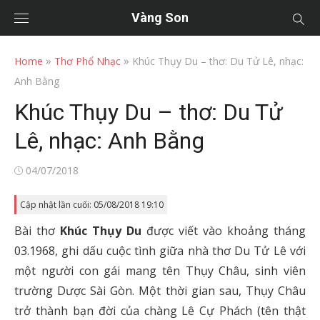
Vàng Son
»
»
Home
Thơ Phổ Nhạc
Khúc Thụy Du – thơ: Du Tử Lê, nhạc:
Anh Bằng
Khúc Thụy Du – thơ: Du Tử
Lê, nhạc: Anh Bằng
Posted
04/07/2018
on
Cập nhật lần cuối: 05/08/2018 19:10
Bài thơ
Khúc Thụy Du
được viết vào khoảng tháng
03.1968, ghi dấu cuộc tình giữa nhà thơ Du Tử Lê với
một người con gái mang tên Thụy Châu, sinh viên
trường Dược Sài Gòn. Một thời gian sau, Thụy Châu
trở thành bạn đời của chàng Lê Cự Phách (tên thật