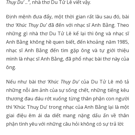
Thụy Du’ ..”
, nhà thơ Du Tử Lê viết vậy.
Định mệnh đưa đẩy, một thời gian rất lâu sau đó, bài
thơ
‘Khúc Thụy Du’
đã đến với nhạc sĩ Anh Bằng. Theo
những gì nhà thơ Du Tử Lê kể lại thì ông và nhạc sĩ
Anh Bằng không hề quen biết, đến khoảng năm 1985,
nhạc sĩ Anh Bằng đến tìm gặp ông và tự giới thiệu
mình là nhạc sĩ Anh Bằng, đã phổ nhạc bài thơ này của
ông.
Nếu như bài thơ
‘Khúc Thụy Du’
của Du Tử Lê mô tả
những nỗi ám ảnh của sự sống chết, những tiếng kêu
thương đau đáu rớt xuống từng thân phận con người
thì ‘Khúc Thuỵ Du’ trong nhạc của Anh Bằng lại là một
giai điệu êm ái da diết mang nặng dấu ấn về thân
phận tình yêu với những câu hỏi không có sự trả lời: