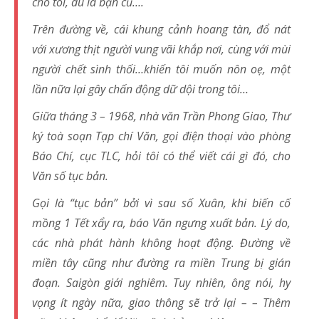
cho tôi, dù là bạn cũ….
Trên đường về, cái khung cảnh hoang tàn, đổ nát
với xương thịt người vung vãi khắp nơi, cùng với mùi
người chết sình thối…khiến tôi muốn nôn oẹ, một
lần nữa lại gây chấn động dữ dội trong tôi…
Giữa tháng 3 – 1968, nhà văn Trần Phong Giao, Thư
ký toà soạn Tạp chí Văn, gọi điện thoại vào phòng
Báo Chí, cục TLC, hỏi tôi có thể viết cái gì đó, cho
Văn số tục bản.
Gọi là “tục bản” bởi vì sau số Xuân, khi biến cố
mồng 1 Tết xẩy ra, báo Văn ngưng xuất bản. Lý do,
các nhà phát hành không hoạt động. Đường về
miền tây cũng như đường ra miền Trung bị gián
đoạn. Saigòn giới nghiêm. Tuy nhiên, ông nói, hy
vọng ít ngày nữa, giao thông sẽ trở lại – – Thêm