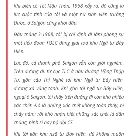
Khi biến cố Tết Mậu Thân, 1968 xẩy ra, đó cũng là
lúc cuộc tình của tôi và một nữ sinh viên trường
Dược, ở Saigòn cũng khởi đầu.
Đầu tháng 3-1968, tôi bị chỉ định đi làm phóng sự
một tiểu đoàn TQLC đang giải toả khu Ngã tư Bảy
Hiền.
Lúc đó, cả thành phố Saigòn vẫn còn giới nghiêm.
Trên đường đi, từ cục TLC ở đầu đường Hồng Thập
Tự, gần cầu Thị Nghè tới khu Ngã tư Bảy Hiền,
đường xá vắng tanh. Khi gần tới ngã tư Bảy Hiền,
ngoại ô Saigòn, tôi thấy trên đường đi còn khá nhiều
xác chết. Đó là những xác chết không toàn thây, bị
cháy nám; rất khó nhận biết những xác chết là dân
chúng, binh sĩ hay bộ đội CS.
Khi tới gần khu ngã tư Bảy Hiền, dù không muốn