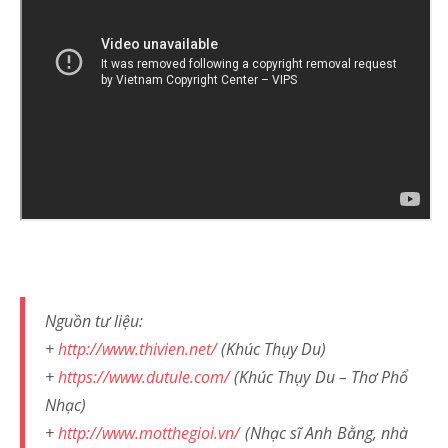
Nguồn tư liệu:
+
http://www.thivien.net/
(Khúc Thụy Du)
+
https://www.dutule.com/
(Khúc Thụy Du – Thơ Phổ
Nhạc)
+
http://www.motthegioi.vn/
(Nhạc sĩ Anh Bằng, nhà