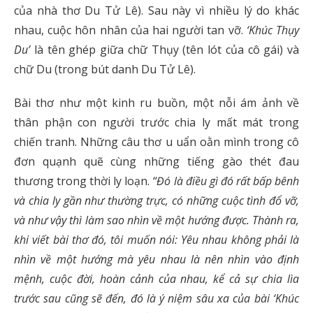
của nhà thơ Du Tử Lê). Sau này vì nhiều lý do khác
nhau, cuộc hôn nhân của hai người tan vỡ.
‘Khúc Thụy
Du’
là tên ghép giữa chữ Thụy (tên lót của cô gái) và
chữ Du (trong bút danh Du Tử Lê).
Bài thơ như một kinh ru buồn, một
nỗi ám ảnh về
thân phận con người trước chia ly mất mát trong
chiến tranh. Những câu thơ u uẩn oằn mình trong cô
đơn quạnh quẽ cùng những tiếng gào thét đau
thương trong thời ly loạn.
“Đó là điều gì đó rất bấp bênh
và chia ly gần như thường trực, có những cuộc tình đổ vỡ,
và như vậy thì làm sao nhìn về một hướng được. Thành ra,
khi viết bài thơ đó, tôi muốn nói: Yêu nhau không phải là
nhìn về một hướng mà yêu nhau là nên nhìn vào định
mệnh, cuộc đời, hoàn cảnh của nhau, kể cả sự chia lìa
trước sau cũng sẽ đến, đó là ý niệm sâu xa của bài ‘Khúc