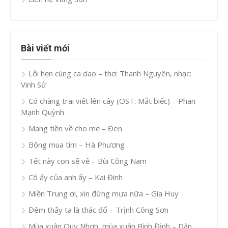
Bài viết mới
Lỗi hẹn cùng ca dao – thơ: Thanh Nguyên, nhạc:
Vinh Sử
Có chàng trai viết lên cây (OST: Mắt biếc) – Phan
Mạnh Quỳnh
Mang tiền về cho mẹ – Đen
Bông mua tím – Hà Phương
Tết này con sẽ về – Bùi Công Nam
Cô ấy của anh ấy – Kai Đinh
Miền Trung ơi, xin đừng mưa nữa – Gia Huy
Đêm thấy ta là thác đổ – Trịnh Công Sơn
Mùa xuân Quy Nhơn, mùa xuân Bình Định – Dân