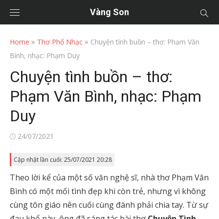
Vàng Son
»
»
Home
Thơ Phổ Nhạc
Chuyện tình buồn – thơ: Phạm Văn
Bình, nhạc: Phạm Duy
Chuyện tình buồn – thơ:
Phạm Văn Bình, nhạc: Phạm
Duy
Posted
24/07/2021
on
Cập nhật lần cuối: 25/07/2021 20:28
Theo lời kể của một số văn nghệ sĩ, nhà thơ Phạm Văn
Bình có một mối tình đẹp khi còn trẻ, nhưng vì không
cùng tôn giáo nên cuối cùng đành phải chia tay. Từ sự
đau khổ này, ông đã sáng tác bài thơ
Chuyện Tình