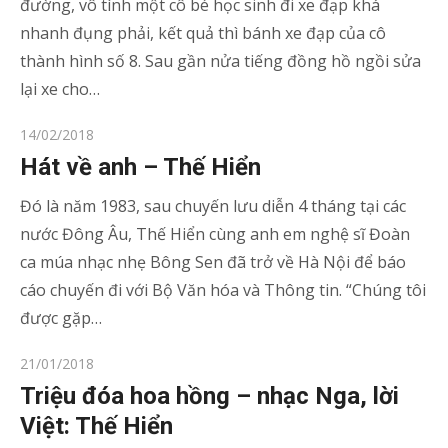
đường, vô tình một cô bé học sinh đi xe đạp khá
nhanh đụng phải, kết quả thì bánh xe đạp của cô
thành hình số 8. Sau gần nửa tiếng đồng hồ ngồi sửa
lại xe cho…
Posted
14/02/2018
on
Hát về anh – Thế Hiển
Đó là năm 1983, sau chuyến lưu diễn 4 tháng tại các
nước Đông Âu, Thế Hiển cùng anh em nghệ sĩ Đoàn
ca múa nhạc nhẹ Bông Sen đã trở về Hà Nội để báo
cáo chuyến đi với Bộ Văn hóa và Thông tin. “Chúng tôi
được gặp…
Posted
21/01/2018
on
Triệu đóa hoa hồng – nhạc Nga, lời
Việt: Thế Hiển