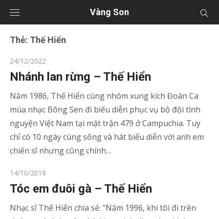
Vàng Son
Thẻ:
Thế Hiển
Posted
24/12/2022
on
Nhánh lan rừng – Thế Hiển
Năm 1986, Thế Hiển cùng nhóm xung kích Đoàn Ca
múa nhạc Bông Sen đi biểu diễn phục vụ bộ đội tình
nguyện Việt Nam tại mặt trận 479 ở Campuchia. Tuy
chỉ có 10 ngày cùng sống và hát biểu diễn với anh em
chiến sĩ nhưng cũng chính…
Posted
14/10/2018
on
Tóc em đuôi gà – Thế Hiển
Nhạc sĩ Thế Hiển chia sẻ: “Năm 1996, khi tôi đi trên