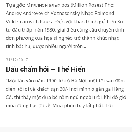
Tựa gốc: Миллион алых роз (Million Roses) Thơ:
Andrey Andreyevich Voznesensky Nhạc: Raimond
Voldemarovich Pauls Đến với khán thính giả Liên Xô
từ đầu thập niên 1980, giai điệu cùng câu chuyện tình
đơn phương của họa sĩ nghèo trở thành khúc nhạc
tình bất hủ, được nhiều người trên…
Posted
31/12/2017
on
Dấu chấm hỏi – Thế Hiển
“Một lần vào năm 1990, khi ở Hà Nội, một tối sau đêm
diễn, tôi đi về khách sạn 30/4 nơi mình ở gần ga Hàng
Cỏ, thì thấy một đứa bé nằm ngủ ngoài trời. Khi đó gió
mùa đông bắc đã về. Mưa phùn bay lất phất. Tôi…