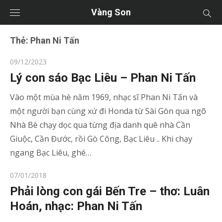
Vàng Son
Thẻ:
Phan Ni Tấn
Posted
09/12/2023
on
Lý con sáo Bạc Liêu – Phan Ni Tấn
Vào một mùa hè năm 1969, nhạc sĩ Phan Ni Tấn và
một người bạn cùng xứ đi Honda từ Sài Gòn qua ngõ
Nhà Bè chạy dọc qua từng địa danh quê nhà Cần
Giuộc, Cần Đước, rồi Gò Công, Bạc Liêu .. Khi chạy
ngang Bạc Liêu, ghé…
Posted
07/01/2018
on
Phải lòng con gái Bến Tre – thơ: Luân
Hoán, nhạc: Phan Ni Tấn