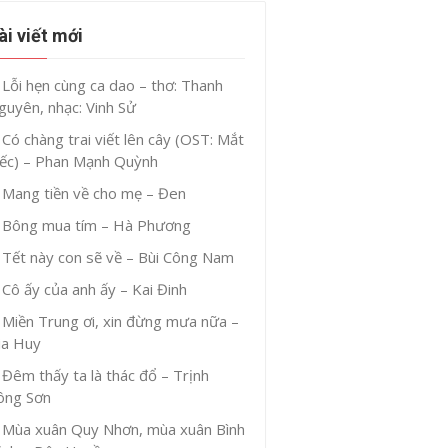
ài viết mới
Lỗi hẹn cùng ca dao – thơ: Thanh
guyên, nhạc: Vinh Sử
Có chàng trai viết lên cây (OST: Mắt
iếc) – Phan Mạnh Quỳnh
Mang tiền về cho mẹ – Đen
Bông mua tím – Hà Phương
Tết này con sẽ về – Bùi Công Nam
Cô ấy của anh ấy – Kai Đinh
Miền Trung ơi, xin đừng mưa nữa –
ia Huy
Đêm thấy ta là thác đổ – Trịnh
ông Sơn
Mùa xuân Quy Nhơn, mùa xuân Bình