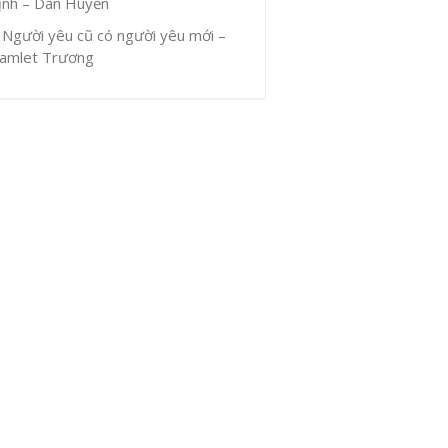
ịnh – Dân Huyền
Người yêu cũ có người yêu mới –
amlet Trương