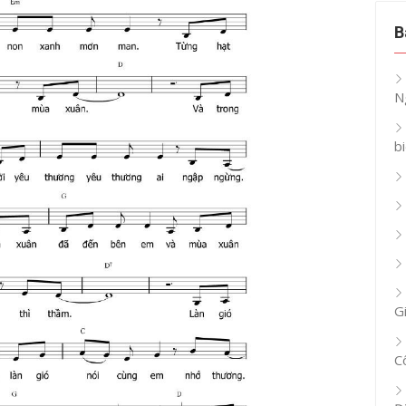
B
N
b
G
C