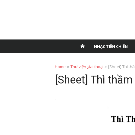
NHẠC TIỀN CHIẾN
»
»
Home
Thư viện giai thoại
[Sheet] Thì t
[Sheet] Thì thầ