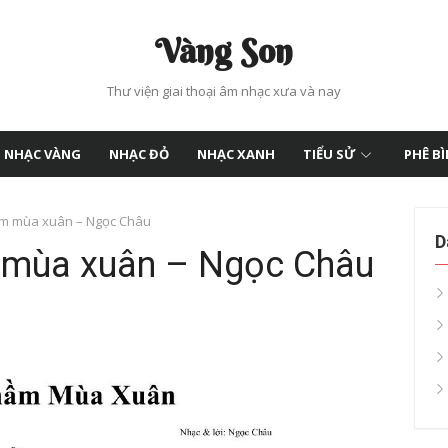
Vàng Son
Thư viện giai thoại âm nhạc xưa và nay
NHẠC VÀNG
NHẠC ĐỎ
NHẠC XANH
TIỂU SỬ
PHÊ B
hầm mùa xuân – Ngọc Châu
D
m mùa xuân – Ngọc Châu