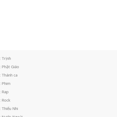
 Trịnh
 Phật Giáo
 Thánh ca
 Phim
c Rap
 Rock
 Thiếu Nhi
 Nước Ngoài