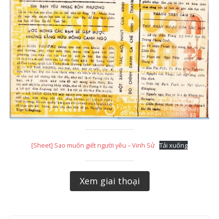
[Sheet] Sao muốn giết người yêu – Vinh Sử
Tải xuống
Xem giai thoại