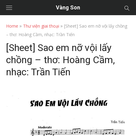
Vàng Son
»
»
Home
Thư viện giai thoại
[Sheet] Sao em nỡ vội lấy chồng
– thơ: Hoàng Cầm, nhạc: Trần Tiến
[Sheet] Sao em nỡ vội lấy
chồng – thơ: Hoàng Cầm,
nhạc: Trần Tiến