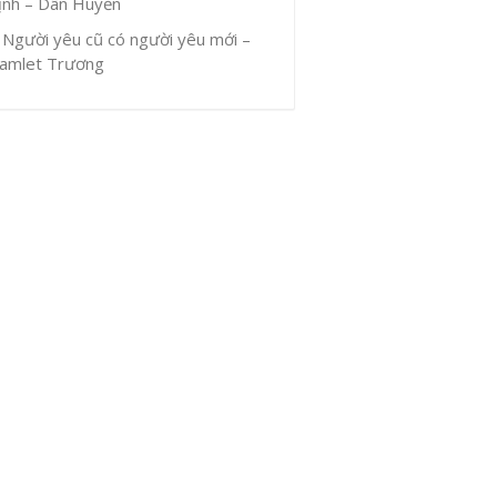
ịnh – Dân Huyền
Người yêu cũ có người yêu mới –
amlet Trương