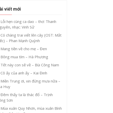
ài viết mới
Lỗi hẹn cùng ca dao – thơ: Thanh
guyên, nhạc: Vinh Sử
Có chàng trai viết lên cây (OST: Mắt
iếc) – Phan Mạnh Quỳnh
Mang tiền về cho mẹ – Đen
Bông mua tím – Hà Phương
Tết này con sẽ về – Bùi Công Nam
Cô ấy của anh ấy – Kai Đinh
Miền Trung ơi, xin đừng mưa nữa –
ia Huy
Đêm thấy ta là thác đổ – Trịnh
ông Sơn
Mùa xuân Quy Nhơn, mùa xuân Bình