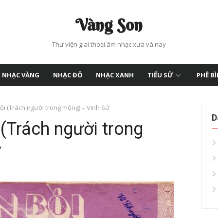
Vàng Son
Thư viện giai thoại âm nhạc xưa và nay
NHẠC VÀNG
NHẠC ĐỎ
NHẠC XANH
TIỂU SỬ
PHÊ B
ội (Trách người trong mộng) – Vinh Sử
D
 (Trách người trong
ử