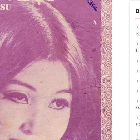
B
N
b
G
C