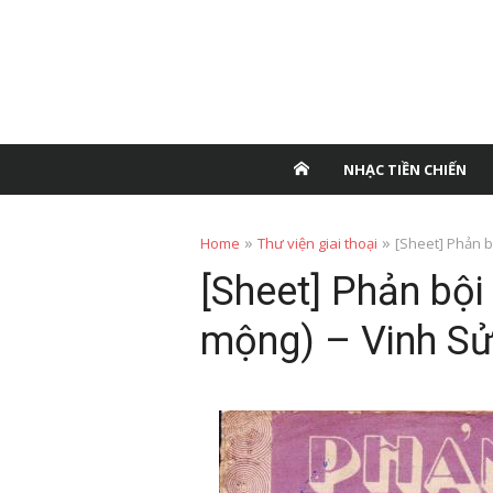
NHẠC TIỀN CHIẾN
»
»
Home
Thư viện giai thoại
[Sheet] Phản b
[Sheet] Phản bội
mộng) – Vinh S