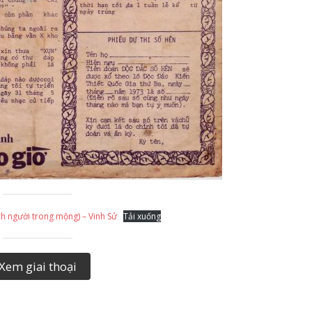
ch người trong mộng) – Vinh Sử
Tải xuống
Xem giai thoại