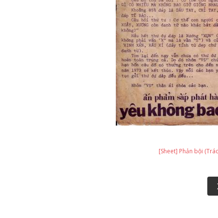
[Sheet] Phản bội (Trá