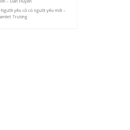
ịnh – Dân Huyền
Người yêu cũ có người yêu mới –
amlet Trương