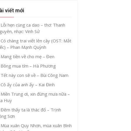
ài viết mới
Lỗi hẹn cùng ca dao – thơ: Thanh
guyên, nhạc: Vinh Sử
Có chàng trai viết lên cây (OST: Mắt
iếc) – Phan Mạnh Quỳnh
Mang tiền về cho mẹ – Đen
Bông mua tím – Hà Phương
Tết này con sẽ về – Bùi Công Nam
Cô ấy của anh ấy – Kai Đinh
Miền Trung ơi, xin đừng mưa nữa –
ia Huy
Đêm thấy ta là thác đổ – Trịnh
ông Sơn
Mùa xuân Quy Nhơn, mùa xuân Bình