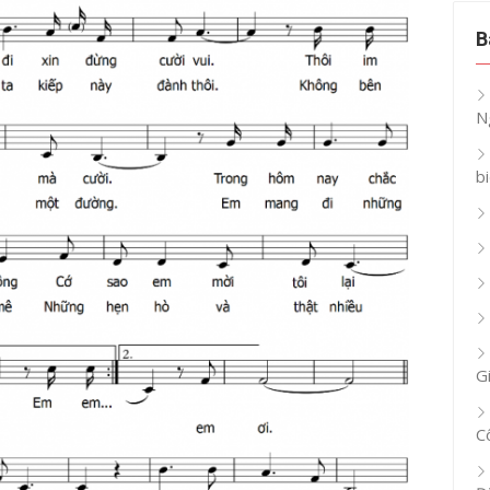
B
N
b
G
C