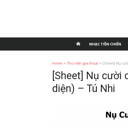
NHẠC TIỀN CHIẾN
»
»
Home
Thư viện giai thoại
[Sheet] Nụ cười
[Sheet] Nụ cười 
diện) – Tú Nhi