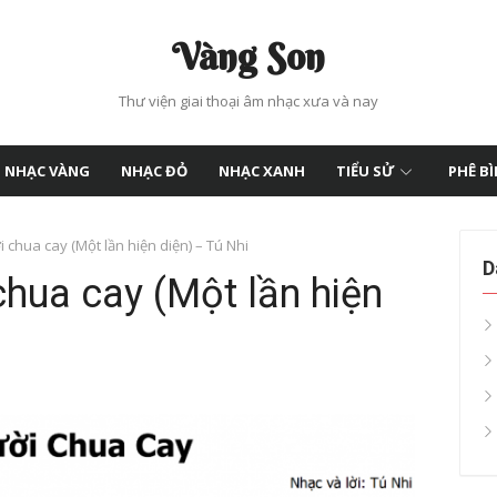
Vàng Son
Thư viện giai thoại âm nhạc xưa và nay
NHẠC VÀNG
NHẠC ĐỎ
NHẠC XANH
TIỂU SỬ
PHÊ B
 chua cay (Một lần hiện diện) – Tú Nhi
D
chua cay (Một lần hiện