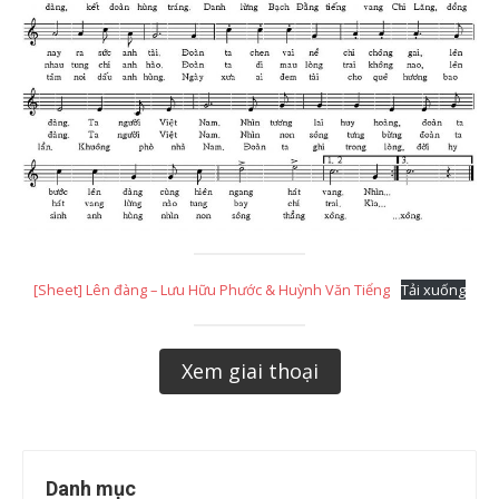
[Sheet] Lên đàng – Lưu Hữu Phước & Huỳnh Văn Tiểng
Tải xuống
Xem giai thoại
Danh mục