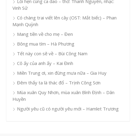
Lỗi hẹn cùng ca dao – thơ: Thanh Nguyên, nhạc:
Vinh Sử
Có chàng trai viết lên cây (OST: Mắt biếc) – Phan
Mạnh Quỳnh
Mang tiền về cho mẹ – Đen
Bông mua tím – Hà Phương
Tết này con sẽ về – Bùi Công Nam
Cô ấy của anh ấy – Kai Đinh
Miền Trung ơi, xin đừng mưa nữa – Gia Huy
Đêm thấy ta là thác đổ – Trịnh Công Sơn
Mùa xuân Quy Nhơn, mùa xuân Bình Định – Dân
Huyền
Người yêu cũ có người yêu mới – Hamlet Trương