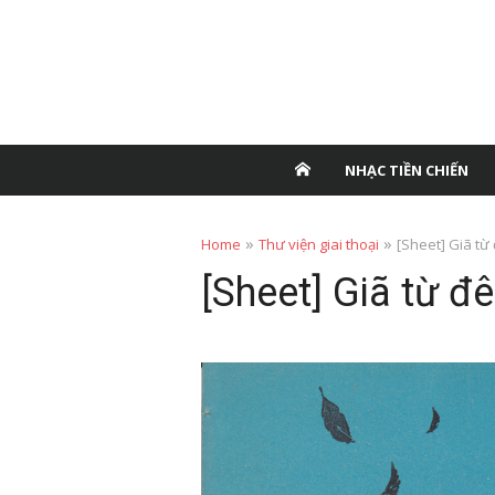
NHẠC TIỀN CHIẾN
»
»
Home
Thư viện giai thoại
[Sheet] Giã t
[Sheet] Giã từ 