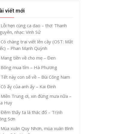
ài viết mới
Lỗi hẹn cùng ca dao – thơ: Thanh
guyên, nhạc: Vinh Sử
Có chàng trai viết lên cây (OST: Mắt
iếc) – Phan Mạnh Quỳnh
Mang tiền về cho mẹ – Đen
Bông mua tím – Hà Phương
Tết này con sẽ về – Bùi Công Nam
Cô ấy của anh ấy – Kai Đinh
Miền Trung ơi, xin đừng mưa nữa –
ia Huy
Đêm thấy ta là thác đổ – Trịnh
ông Sơn
Mùa xuân Quy Nhơn, mùa xuân Bình