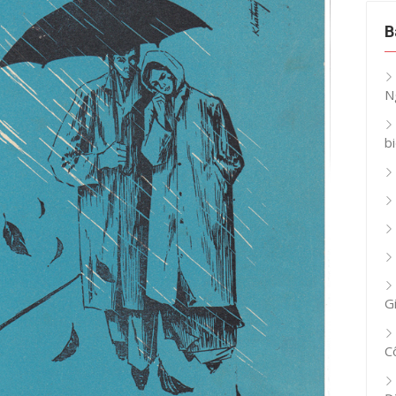
B
N
b
G
C