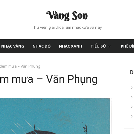
Vàng Son
Thư viện giai thoại âm nhạc xưa và nay
NHẠC VÀNG
NHẠC ĐỎ
NHẠC XANH
TIỂU SỬ
PHÊ B
ừ đêm mưa – Văn Phụng
D
đêm mưa – Văn Phụng