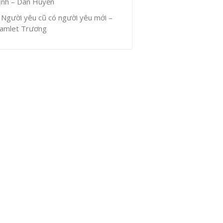
ịnh – Dân Huyền
Người yêu cũ có người yêu mới –
amlet Trương