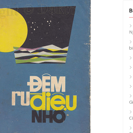
B
N
b
G
C