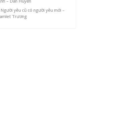
ịnh – Dân Huyền
Người yêu cũ có người yêu mới –
amlet Trương