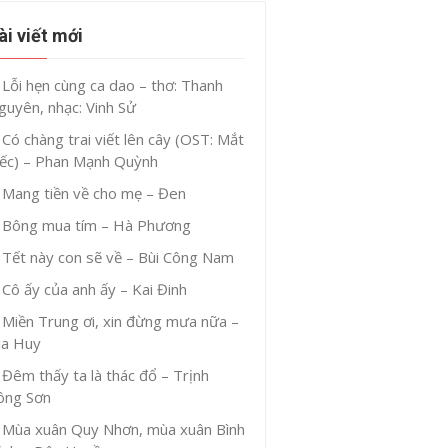
ài viết mới
Lỗi hẹn cùng ca dao – thơ: Thanh
guyên, nhạc: Vinh Sử
Có chàng trai viết lên cây (OST: Mắt
iếc) – Phan Mạnh Quỳnh
Mang tiền về cho mẹ – Đen
Bông mua tím – Hà Phương
Tết này con sẽ về – Bùi Công Nam
Cô ấy của anh ấy – Kai Đinh
Miền Trung ơi, xin đừng mưa nữa –
ia Huy
Đêm thấy ta là thác đổ – Trịnh
ông Sơn
Mùa xuân Quy Nhơn, mùa xuân Bình