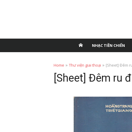
NHẠC TIỀN CHIẾN
»
»
Home
Thư viện giai thoại
[Sheet] Đêm r
[Sheet] Đêm ru 