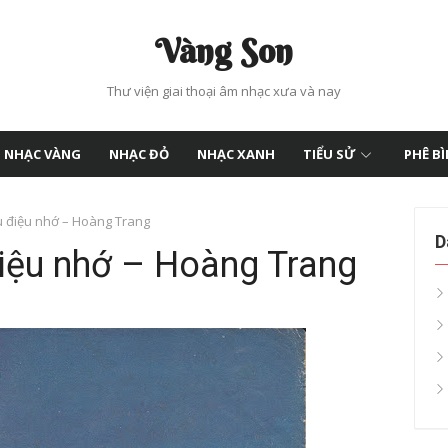
Vàng Son
Thư viện giai thoại âm nhạc xưa và nay
NHẠC VÀNG
NHẠC ĐỎ
NHẠC XANH
TIỂU SỬ
PHÊ B
u điệu nhớ – Hoàng Trang
D
điệu nhớ – Hoàng Trang