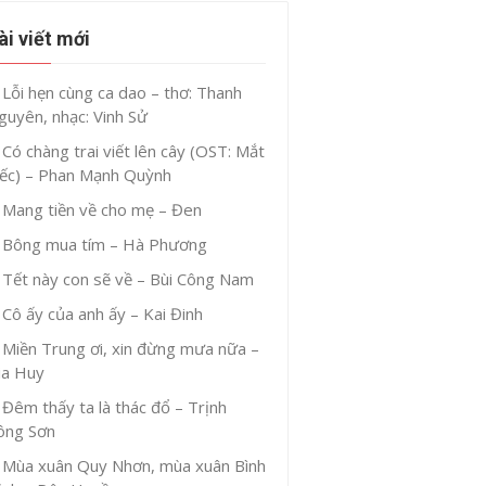
ài viết mới
Lỗi hẹn cùng ca dao – thơ: Thanh
guyên, nhạc: Vinh Sử
Có chàng trai viết lên cây (OST: Mắt
iếc) – Phan Mạnh Quỳnh
Mang tiền về cho mẹ – Đen
Bông mua tím – Hà Phương
Tết này con sẽ về – Bùi Công Nam
Cô ấy của anh ấy – Kai Đinh
Miền Trung ơi, xin đừng mưa nữa –
ia Huy
Đêm thấy ta là thác đổ – Trịnh
ông Sơn
Mùa xuân Quy Nhơn, mùa xuân Bình