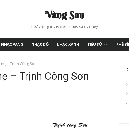
Vàng Son
Thư viện giai thoại âm nhạc xưa và nay
NHẠC VÀNG
NHẠC ĐỎ
NHẠC XANH
TIỂU SỬ
PHÊ B
 mẹ – Trịnh Công Sơn
D
mẹ – Trịnh Công Sơn