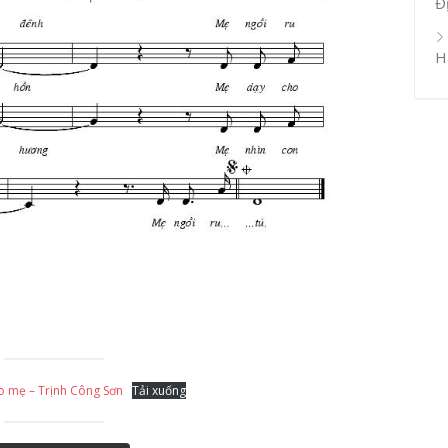
Đ
H
o mẹ – Trịnh Công Sơn
Tải xuống