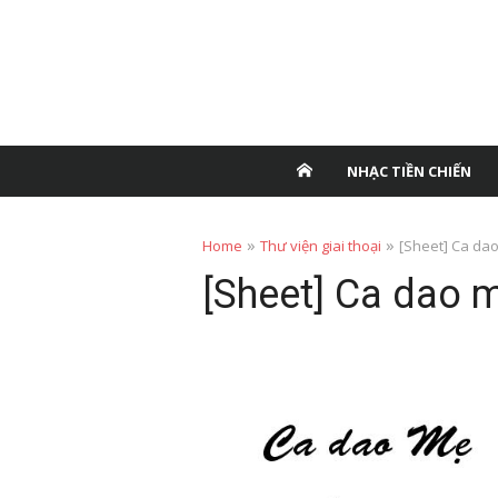
NHẠC TIỀN CHIẾN
»
»
Home
Thư viện giai thoại
[Sheet] Ca dao
[Sheet] Ca dao 