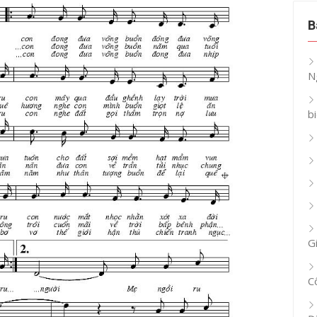
B
N
b
G
C