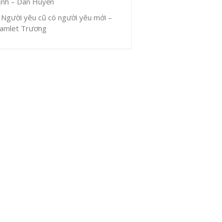
ịnh – Dân Huyền
Người yêu cũ có người yêu mới –
amlet Trương