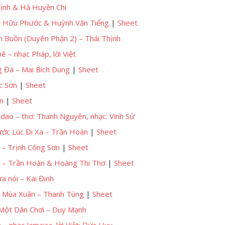
rịnh & Hà Huyền Chi
u Hữu Phước & Huỳnh Văn Tiểng
|
Sheet
 Buồn (Duyên Phận 2) – Thái Thịnh
ê – nhạc Pháp, lời Việt
 Đá – Mai Bích Dung
|
Sheet
c Sơn
|
Sheet
n
|
Sheet
 dao – thơ: Thanh Nguyên, nhạc: Vinh Sử
ước Lúc Đi Xa – Trần Hoàn
|
Sheet
 – Trịnh Công Sơn
|
Sheet
i – Trần Hoàn & Hoàng Thi Thơ
|
Sheet
ưa nói – Kai Đinh
a Mùa Xuân – Thanh Tùng
|
Sheet
a Một Dân Chơi – Duy Mạnh