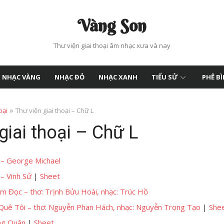
Vàng Son
Thư viện giai thoại âm nhạc xưa và nay
NHẠC VÀNG
NHẠC ĐỎ
NHẠC XANH
TIỂU SỬ
PHÊ B
»
oại
Thư viện giai thoại – Chữ L
giai thoại – Chữ L
 – George Michael
– Vinh Sử
|
Sheet
m Đọc – thơ: Trịnh Bửu Hoài, nhạc: Trúc Hồ
uê Tôi – thơ: Nguyễn Phan Hách, nhạc: Nguyễn Trọng Tạo
|
She
ng Quân
|
Sheet