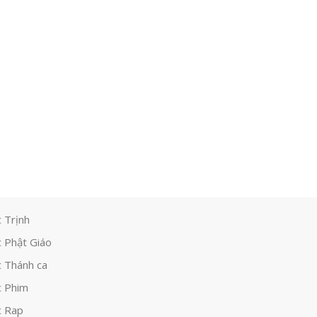
 Trịnh
 Phật Giáo
 Thánh ca
 Phim
c Rap