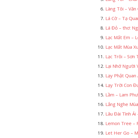
Làng Tôi – Văn
Lá Cờ – Tạ Qu
Lá Đỏ – thơ: Ng
Lạc Mất Em – 
Lạc Mất Mùa Xuâ
Lạc Trôi – Sơn
Lại Nhớ Người 
Lạy Phật Quan
Lạy Trời Con Đ
Lầm – Lam Ph
Lắng Nghe Mùa
Lâu Đài Tình Ái
Lemon Tree – F
Let Her Go – 