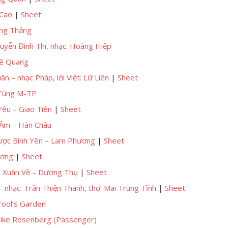
 Cao
|
Sheet
ang Thắng
uyễn Đình Thi, nhạc: Hoàng Hiệp
Lê Quang
n – nhạc Pháp, lời Việt: Lữ Liên
|
Sheet
 Tùng M-TP
Yêu – Giao Tiên
|
Sheet
 Âm – Hàn Châu
ược Bình Yên – Lam Phương
|
Sheet
ương
|
Sheet
 Xuân Về – Dương Thụ
|
Sheet
 – nhạc: Trần Thiện Thanh, thơ: Mai Trung Tĩnh
|
Sheet
ool’s Garden
Mike Rosenberg (Passenger)