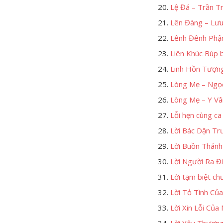
Lệ Đá – Trần T
Lên Đàng – Lư
Lênh Đênh Phận
Liên Khúc Búp b
Linh Hồn Tượng
Lòng Mẹ – Ngọ
Lòng Mẹ – Y Vâ
Lỗi hẹn cùng ca
Lời Bác Dặn Tr
Lời Buồn Thánh
Lời Người Ra Đ
Lời tạm biệt ch
Lời Tỏ Tình Củ
Lời Xin Lỗi Củ