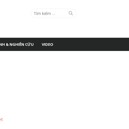
Search
Search
for:
ÌNH & NGHIÊN CỨU
VIDEO
et