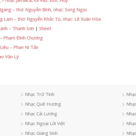
– nhạc Jamaica, lời Việt: Đức Huy
gang – thơ: Nguyễn Bính, nhạc: Song Ngọc
g Lam – thơ: Nguyễn Khắc Tú, nhạc: Lê Xuân Hòa
anh – Thanh Sơn
|
Sheet
– Phạm Đình Chương
Liêu – Phan Ni Tấn
ao Văn Lý
Nhạc Trữ Tình
Nhạc
Nhạc Quê Hương
Nhạc
Nhạc Cải Lương
Nhạc
Nhạc Ngoại Lời Việt
Nhạc
Nhạc Giáng Sinh
Nhạ