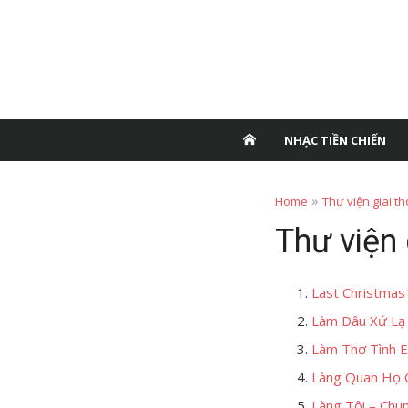
NHẠC TIỀN CHIẾN
»
Home
Thư viện giai th
Thư viện 
Last Christmas
Làm Dâu Xứ Lạ 
Làm Thơ Tình E
Làng Quan Họ Q
Làng Tôi – Chu