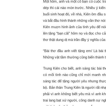
Một hôm, anh và một cô bạn có cuộc tran
dép thì cái nào mòn trước. Nhiều ý kiế
buổi sinh hoạt đó, về nhà, Kiên ôm đầu 
và bắt đầu hình thành những vần thơ nói
Kiên muợn hình ảnh của tình yêu để nói 
lên tặng “bạn cãi” hôm nọ và đọc cho cả
thơ thật dung dị mà trần đầy ý nghĩa của
“Bài thơ đầu anh viết tặng em/ Là bài t
Những vật tầm thường cũng biến thành 
Trung Kiên cho biết, anh sáng tác bài 
có mối tình nào cũng chỉ mới manh nha
sáng tác để tặng người yêu nhưng thực c
bộ. Bản thân Trung Kiên là người rất n
phải vì anh không biết yêu mà vì anh k
trai lang bạt xứ người, công danh sự ng