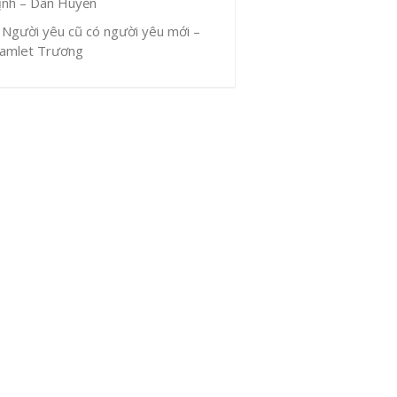
ịnh – Dân Huyền
Người yêu cũ có người yêu mới –
amlet Trương