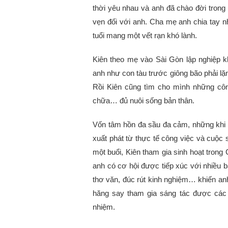
thời yêu nhau và anh đã chào đời trong
vẹn đối với anh. Cha mẹ anh chia tay nh
tuổi mang một vết rạn khó lành.
Kiên theo mẹ vào Sài Gòn lập nghiệp k
anh như con tàu trước
giông bão phải lặ
Rồi Kiên cũng tìm cho mình những côn
chữa… đủ nuôi sống bản thân.
Vốn tâm hồn đa sầu đa cảm, những khi 
xuất phát từ thực tế công việc và cuộc 
một buổi, Kiên tham gia sinh hoạt trong
anh có cơ hội được tiếp xúc với nhiều bạn
thơ văn, đúc rút kinh nghiệm… khiến an
hăng say tham gia sáng tác được các 
nhiệm.