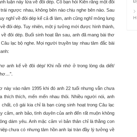
Đ
h luận nảy lửa về đôi dép. Cô bạn hỏi Kiên rằng một đôi
n trái ngược nhau, không bên nào chịu nghe bên nào. Sau
H
suy nghĩ về đôi dép kể cả đi làm, anh cũng nghĩ mông lung
 về đôi dép. Tuy nhiên, một ý tưởng mới được hình thành,
về đôi dép. Buổi sinh hoạt lần sau, anh đã mang bài thơ
 Câu lạc bộ nghe. Mọi người truyền tay nhau tâm đắc bài
 anh:
hơ anh kể về đôi dép/ Khi nỗi nhớ ở trong lòng da diết/
thơ…”.
thơ này vào năm 1995 khi đó anh 22 tuổi nhưng vẫn chưa
 thích thích, mến mến nhau thôi. Nhiều người nói, anh
hất, cô gái kia chỉ là bạn cùng sinh hoạt trong Câu lạc
hạy cảm, anh bảo, tình duyên của anh đến rất muộn không
hông dám yêu. Anh mặc cảm vì bản thân chỉ là thằng con
hiệp chưa có nhưng tâm hồn anh lại tràn đầy lý tưởng về