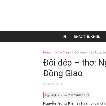
NHẠC TIỀN CHIẾN
»
»
Home
Nhạc Xanh
Đôi dép – thơ: Nguyễn
Đôi dép – thơ: N
Đồng Giao
Posted
02/01/2018
on
Cập nhật lần cuối: 23/07/2018 12:33
Nguyễn Trung Kiên
sinh ra trong một 