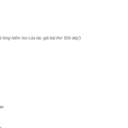
i lòng hiếm hoi của tác giả bài thơ ‘Đôi dép’)
hơ
c