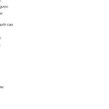
ngược
au
gười cao
c
.
au