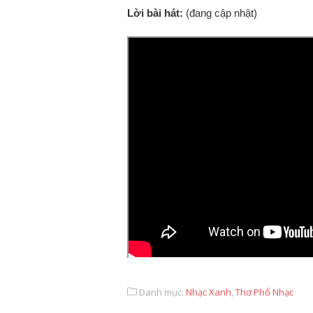
Lời bài hát:
(đang cập nhật)
Danh mục:
Nhạc Xanh
,
Thơ Phổ Nhạc