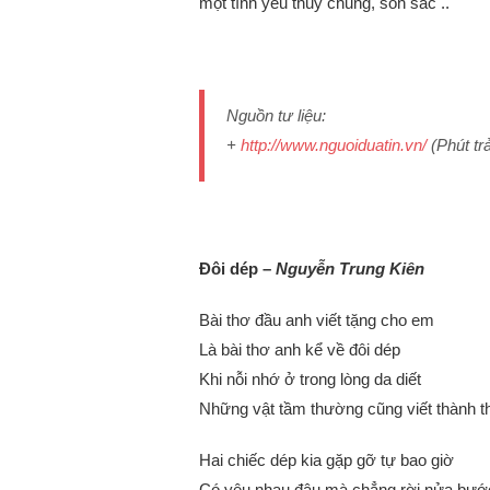
một tình yêu thủy chung, son sắc ..
Nguồn tư liệu:
+
http://www.nguoiduatin.vn/
(Phút trả
Đôi dép –
Nguyễn Trung Kiên
Bài thơ đầu anh viết tặng cho em
Là bài thơ anh kể về đôi dép
Khi nỗi nhớ ở trong lòng da diết
Những vật tầm thường cũng viết thành t
Hai chiếc dép kia gặp gỡ tự bao giờ
Có yêu nhau đâu mà chẳng rời nửa bướ