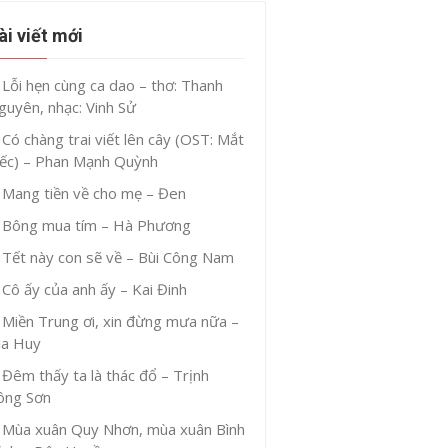
ài viết mới
Lỗi hẹn cùng ca dao – thơ: Thanh
guyên, nhạc: Vinh Sử
Có chàng trai viết lên cây (OST: Mắt
iếc) – Phan Mạnh Quỳnh
Mang tiền về cho mẹ – Đen
Bông mua tím – Hà Phương
Tết này con sẽ về – Bùi Công Nam
Cô ấy của anh ấy – Kai Đinh
Miền Trung ơi, xin đừng mưa nữa –
ia Huy
Đêm thấy ta là thác đổ – Trịnh
ông Sơn
Mùa xuân Quy Nhơn, mùa xuân Bình