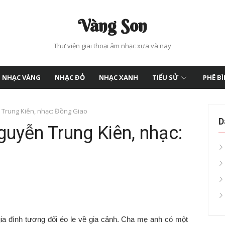
Vàng Son
Thư viện giai thoại âm nhạc xưa và nay
NHẠC VÀNG
NHẠC ĐỎ
NHẠC XANH
TIỂU SỬ
PHÊ B
 Trung Kiên, nhạc: Đồng Giao
D
guyễn Trung Kiên, nhạc:
gia đình tương đối éo le về gia cảnh. Cha mẹ anh có một