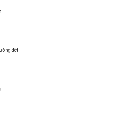
h
đường đời
g