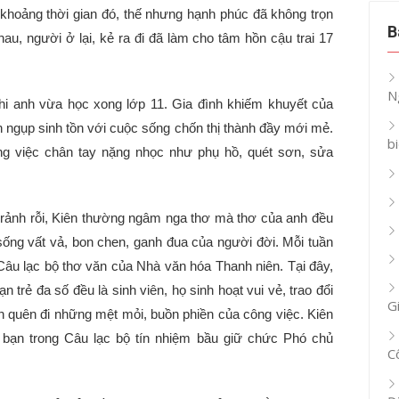
 khoảng thời gian đó, thế nhưng hạnh phúc đã không trọn
B
au, người ở lại, kẻ ra đi đã làm cho tâm hồn cậu trai 17
N
hi anh vừa học xong lớp 11. Gia đình khiếm khuyết của
n ngụp sinh tồn với cuộc sống chốn thị thành đầy mới mẻ.
b
g việc chân tay nặng nhọc như phụ hồ, quét sơn, sửa
rảnh rỗi, Kiên thường ngâm nga thơ mà thơ của anh đều
sống vất vả, bon chen, ganh đua của người đời. Mỗi tuần
 Câu lạc bộ thơ văn của Nhà văn hóa Thanh niên. Tại đây,
 trẻ đa số đều là sinh viên, họ sinh hoạt vui vẻ, trao đổi
G
h quên đi những mệt mỏi, buồn phiền của công việc. Kiên
bạn trong Câu lạc bộ tín nhiệm bầu giữ chức Phó chủ
C