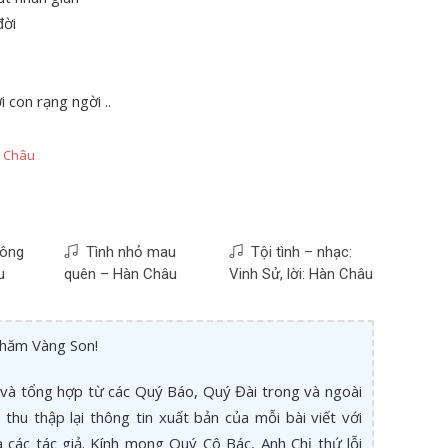
đời
con rạng ngời ..
 Châu
sông
Tình nhỏ mau
Tội tình – nhạc:
u
quên – Hàn Châu
Vinh Sử, lời: Hàn Châu
thăm Vàng Son!
và tổng hợp từ các Quý Báo, Quý Đài trong và ngoài
thu thập lại thông tin xuất bản của mỗi bài viết với
các tác giả. Kính mong Quý Cô Bác, Anh Chị thứ lỗi