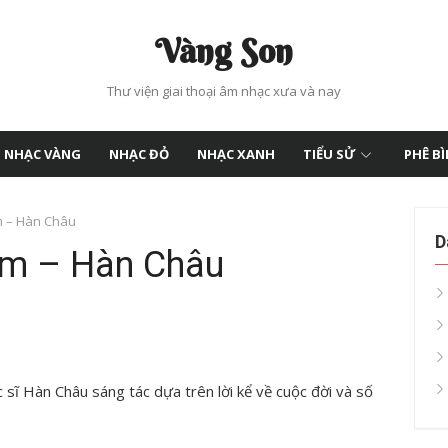
Vàng Son
Thư viện giai thoại âm nhạc xưa và nay
NHẠC VÀNG
NHẠC ĐỎ
NHẠC XANH
TIỂU SỬ
PHÊ B
m – Hàn Châu
D
Âm – Hàn Châu
 sĩ Hàn Châu sáng tác dựa trên lời kể về cuộc đời và số