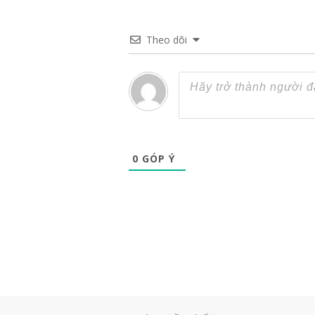
Theo dõi
0
GÓP Ý