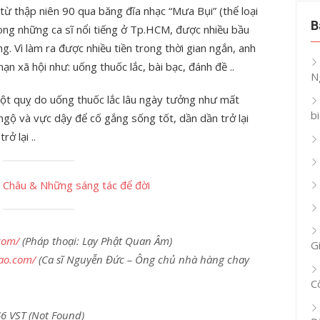
ừ thập niên 90 qua băng đĩa nhạc “Mưa Bụi” (thể loại
B
trong những ca sĩ nổi tiếng ở Tp.HCM, được nhiều bầu
. Vì làm ra được nhiều tiền trong thời gian ngắn, anh
ạn xã hội như: uống thuốc lắc, bài bạc, đánh đề ..
N
ị đột quỵ do uống thuốc lắc lâu ngày tưởng như mất
b
gộ và vực dậy để cố gắng sống tốt, dần dần trở lại
ở lại ..
 Châu & Những sáng tác để đời
com/
(Pháp thoại: Lạy Phật Quan Âm)
G
ao.com/
(Ca sĩ Nguyễn Đức – Ông chủ nhà hàng chay
C
46 VST (Not Found)