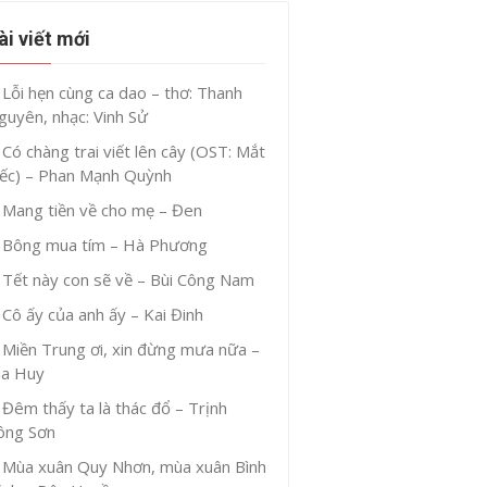
ài viết mới
Lỗi hẹn cùng ca dao – thơ: Thanh
guyên, nhạc: Vinh Sử
Có chàng trai viết lên cây (OST: Mắt
iếc) – Phan Mạnh Quỳnh
Mang tiền về cho mẹ – Đen
Bông mua tím – Hà Phương
Tết này con sẽ về – Bùi Công Nam
Cô ấy của anh ấy – Kai Đinh
Miền Trung ơi, xin đừng mưa nữa –
ia Huy
Đêm thấy ta là thác đổ – Trịnh
ông Sơn
Mùa xuân Quy Nhơn, mùa xuân Bình