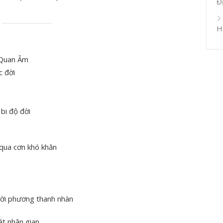
Đ
H
 Quan Âm
c đời
bi độ đời
 qua cơn khó khăn
ười phương thanh nhàn
t nhân gian