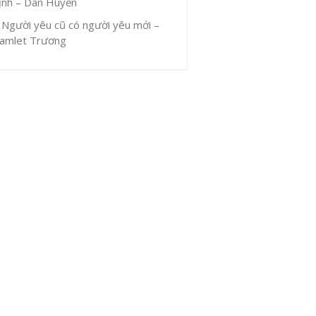
ịnh – Dân Huyền
Người yêu cũ có người yêu mới –
amlet Trương