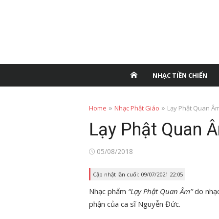
NHẠC TIỀN CHIẾN
»
»
Home
Nhạc Phật Giáo
Lạy Phật Quan Â
Lạy Phật Quan 
Posted
05/08/2018
on
Cập nhật lần cuối: 09/07/2021 22:05
Nhạc phẩm
“Lạy Phật Quan Âm”
do nhạc
phận của ca sĩ Nguyễn Đức.