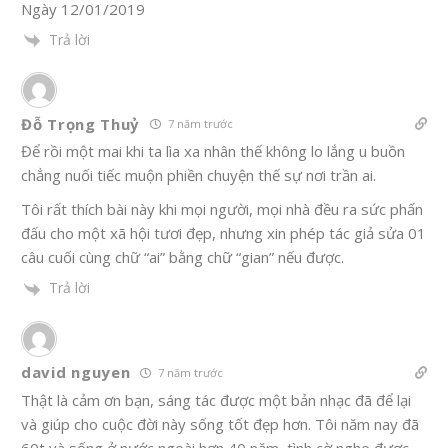
Ngày 12/01/2019
Trả lời
Đỗ Trọng Thuỷ
7 năm trước
Để rồi một mai khi ta lìa xa nhân thế không lo lắng u buồn
chẳng nuối tiếc muộn phiền chuyện thế sự nơi trần ai.
Tôi rất thích bài này khi mọi người, mọi nhà đều ra sức phấn
đấu cho một xã hội tươi đẹp, nhưng xin phép tác giả sửa 01
câu cuối cùng chữ “ai” bằng chữ “gian” nếu được.
Trả lời
david nguyen
7 năm trước
Thật là cảm ơn bạn, sáng tác được một bản nhạc đã để lại
và giúp cho cuộc đời này sống tốt đẹp hơn. Tôi năm nay đã
60t và sống ở nước ngoài hơn 40 năm, tình cờ nghe được