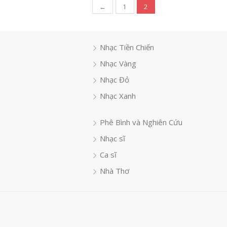
Phân
←
1
2
trang
bài
viết
Nhạc Tiền Chiến
Nhạc Vàng
Nhạc Đỏ
Nhạc Xanh
Phê Bình và Nghiên Cứu
Nhạc sĩ
Ca sĩ
Nhà Thơ