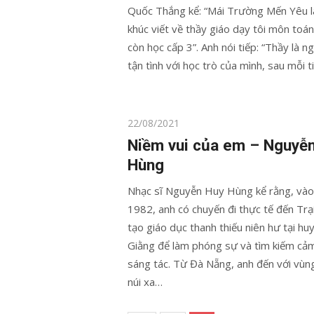
Quốc Thắng kể: “Mái Trường Mến Yêu l
khúc viết về thầy giáo dạy tôi môn toán 
còn học cấp 3”. Anh nói tiếp: “Thầy là n
tận tình với học trò của mình, sau mỗi t
Posted
22/08/2021
on
Niềm vui của em – Nguyễ
Hùng
Nhạc sĩ Nguyễn Huy Hùng kể rằng, và
1982, anh có chuyến đi thực tế đến Trại
tạo giáo dục thanh thiếu niên hư tại hu
Giằng để làm phóng sự và tìm kiếm cả
sáng tác. Từ Đà Nẵng, anh đến với vùn
núi xa…