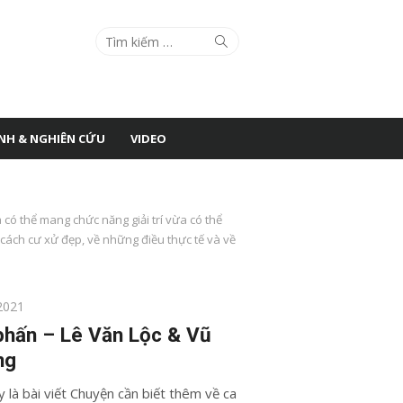
Search
Search
for:
ÌNH & NGHIÊN CỨU
VIDEO
có thể mang chức năng giải trí vừa có thể
cách cư xử đẹp, về những điều thực tế và về
2021
phấn – Lê Văn Lộc & Vũ
ng
 là bài viết Chuyện cần biết thêm về ca