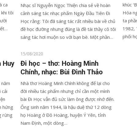
à ca
khúc ‘
Nhạc sĩ Nguyễn Ngọc Thiện chia sẻ về hoàn
khi tôi
Hóa ng
cảnh sáng tác nhạc phẩm Ngày Đầu Tiên Đi
gười
ta phầ
Học rằng: Tôi đã sáng tác rất nhiều bài về chủ
iết…
1982, 
đề học đường nhưng đúng là đề tài thầy cô tôi
phối h
sáng tác hơi muộn so với bạn bè. Một phần…
Posted
15/08/2020
on
n Huy
Đi học – thơ: Hoàng Minh
Chính, nhạc: Bùi Đình Thảo
o năm
Nhà thơ Hoàng Minh Chính không để lại cho
 cải
đời nhiều tác phẩm nhưng chỉ cần một mình
yện
bài Đi Học vẫn đủ sức làm ông được nhớ đến.
m hứng
Ông sinh năm 1944, là hậu duệ thứ 12 dòng
g rừng
họ Hoàng ở Đô Hoàng, huyện Ý Yên, tỉnh
Nam Định, một dòng…