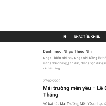
NHẠC TIỀN CHIẾN
Danh mục:
Nhạc Thiếu Nhi
Nhạc Thiếu Nhi
hay
Nhạc Nhi Đồng
là th
mang chức năng giáo dục, chẳng hạn dùng nhạ
các kỹ năng.
Posted
27/02/2022
on
Mái trường mến yêu – Lê
Thắng
Về bài hát Mái Trường Mến Yêu, nhạc s